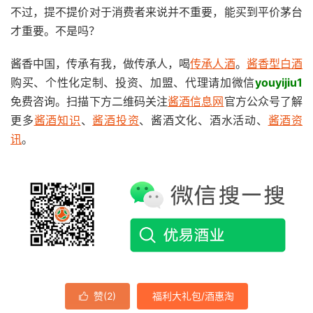
不过，提不提价对于消费者来说并不重要，能买到平价茅台
才重要。不是吗？
酱香中国，传承有我，做传承人，喝
传承人酒
。
酱香型白酒
购买、个性化定制、投资、加盟、代理请加微信
youyijiu1
免费咨询。扫描下方二维码关注
酱酒信息网
官方公众号了解
更多
酱酒知识
、
酱酒投资
、酱酒文化、酒水活动、
酱酒资
讯
。
赞(
2
)
福利大礼包/酒惠淘
