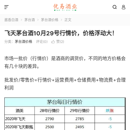



酱香白酒
茅台酒
茅台酒价格
正文



飞天茅台酒10月29号行情价，价格浮动大！
分类：
茅台酒价格
评论(0)
赞(
2
)

市场一批价（行情价）是酒商的调货价，不同的地方价格会
有几十块的差异。
批发价/零售价=行情价+运营费用+仓储费用+物流费+合理
利润