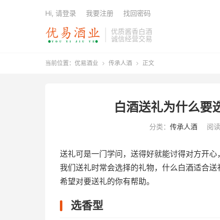
Hi, 请登录
我要注册
找回密码
优质酱香白酒
诚信经营交易
当前位置：
优易酒业
传承人酒
正文


白酒送礼为什么要
分类：
传承人酒
阅读
送礼可是一门学问，送得好就能讨得对方开心
我们送礼时常会选择的礼物，什么白酒适合送
希望对要送礼的你有帮助。
选香型