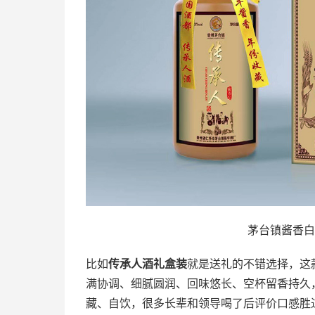
茅台镇酱香白
比如
传承人酒礼盒装
就是送礼的不错选择，这
满协调、细腻圆润、回味悠长、空杯留香持久
藏、自饮，很多长辈和领导喝了后评价口感胜