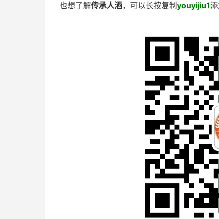
也想了解
传承人酒
，可以长按复制
youyijiu1
添