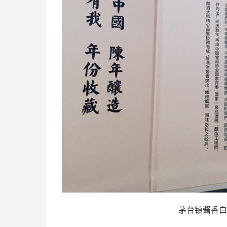
茅台镇酱香白