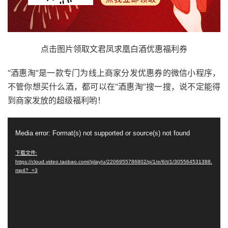
点击图片领取文君凤求凰白酒优惠福利券
“酒惠淘”是一款专门为线上商家分发优惠券的微信小程序，
不管你想买什么酒，都可以在“酒惠淘”搜一搜，说不定能得
到商家发放的超级福利哟！
视
Media error: Format(s) not supported or source(s) not found
频
播
下载文件:
https://cloud.video.taobao.com//play/u/2206955786802/p/1/e/6/t/1/305564531388.
放
mp4?_=3
器