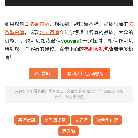
如果您热爱
浓香白酒
，想找到一款口感不错，品质很棒的
浓
香型白酒
，这款
水之道酒
会让你惊艳（名酒的品质，大众的
价格），也可以加我微信
youyijiu1
一起探讨，相信作可以
给到您一些不错的建议。
点击下面的
福利大礼包
查看更多惊
喜
！
赞(
0
)
福利大礼包/酒惠淘

未经允许不得转载：
优易酒业
»
文君凤求凰酒怎么样？52度的价格
多少？附优惠渠道
买酒优惠
文君凤求凰
文君酒
浓香型白酒
酒惠淘