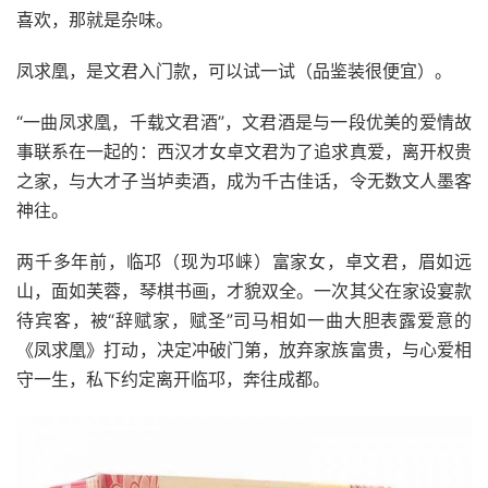
喜欢，那就是杂味。
凤求凰，是文君入门款，可以试一试（品鉴装很便宜）。
“一曲凤求凰，千载文君酒”，文君酒是与一段优美的爱情故
事联系在一起的：西汉才女卓文君为了追求真爱，离开权贵
之家，与大才子当垆卖酒，成为千古佳话，令无数文人墨客
神往。
两千多年前，临邛（现为邛崃）富家女，卓文君，眉如远
山，面如芙蓉，琴棋书画，才貌双全。一次其父在家设宴款
待宾客，被“辞赋家，赋圣”司马相如一曲大胆表露爱意的
《凤求凰》打动，决定冲破门第，放弃家族富贵，与心爱相
守一生，私下约定离开临邛，奔往成都。