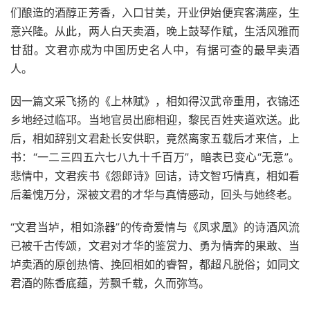
们酿造的酒醇正芳香，入口甘美，开业伊始便宾客满座，生
意兴隆。从此，两人白天卖酒，晚上鼓琴作赋，生活风雅而
甘甜。文君亦成为中国历史名人中，有据可查的最早卖酒
人。
因一篇文采飞扬的《上林赋》，相如得汉武帝重用，衣锦还
乡地经过临邛。当地官员出廊相迎，黎民百姓夹道欢送。此
后，相如辞别文君赴长安供职，竟然离家五载后才来信，上
书：“一二三四五六七八九十千百万”，暗表已变心“无意”。
悲情中，文君疾书《怨郎诗》回诘，诗文智巧情真，相如看
后羞愧万分，深被文君的才华与真情感动，回头与她终老。
“文君当垆，相如涤器”的传奇爱情与《凤求凰》的诗酒风流
已被千古传颂，文君对才华的鉴赏力、勇为情奔的果敢、当
垆卖酒的原创热情、挽回相如的睿智，都超凡脱俗；如同文
君酒的陈香底蕴，芳飘千载，久而弥笃。