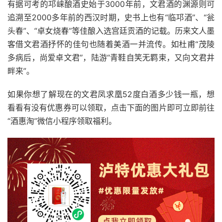
有据可考的邛崃酿酒史始于3000年前，文君酒的渊源则可
追溯至2000多年前的西汉时期，史书上也有“临邛酒”、“瓮
头春”、“卓女烧春”等佳酿入选宫廷贡酒的记载。历来文人墨
客借文君酒抒怀的佳句也随着美酒一并流传。如杜甫“茂陵
多病后，尚爱卓文君”，陆游“青鞋自笑无羁束，又向文君井
畔来”。
如果你想了解现在的文君凤求凰52度白酒多少钱一瓶，想
看看有没有优惠券可以领取，点击下面的图片即可立即前往
“酒惠淘”微信小程序领取福利。