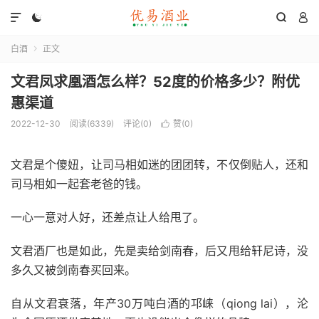




白酒
正文

文君凤求凰酒怎么样？52度的价格多少？附优
惠渠道
2022-12-30
阅读(6339)
评论(0)
赞(
0
)

文君是个傻妞，让司马相如迷的团团转，不仅倒贴人，还和
司马相如一起套老爸的钱。
一心一意对人好，还差点让人给甩了。
文君酒厂也是如此，先是卖给剑南春，后又甩给轩尼诗，没
多久又被剑南春买回来。
自从文君衰落，年产30万吨白酒的邛崃（qiong lai），沦