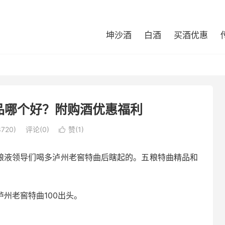
坤沙酒
白酒
买酒优惠
品哪个好？附购酒优惠福利
720)
评论(0)
赞(
1
)

五粮液领导们喝多泸州老窖特曲后瞎起的。五粮特曲精品和
州老窖特曲100出头。