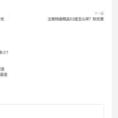
下一篇
附优
五粮特曲精品52度怎么样？附优惠
多少？
渠道
惠渠道