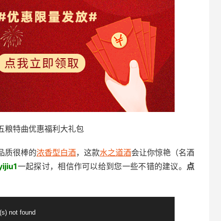
五粮特曲优惠福利大礼包
品质很棒的
浓香型白酒
，这款
水之道酒
会让你惊艳（名酒
ijiu1
一起探讨，相信作可以给到您一些不错的建议。
点
(s) not found