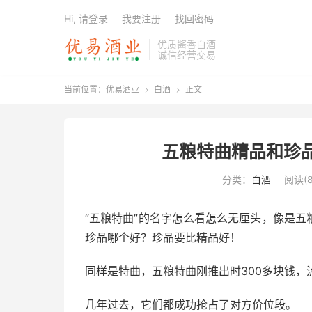
Hi, 请登录
我要注册
找回密码
优质酱香白酒
诚信经营交易
当前位置：
优易酒业
白酒
正文


五粮特曲精品和珍
分类：
白酒
阅读(8
“五粮特曲”的名字怎么看怎么无厘头，像是
珍品哪个好？珍品要比精品好！
同样是特曲，五粮特曲刚推出时300多块钱，泸
几年过去，它们都成功抢占了对方价位段。