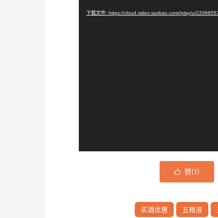
播
下载文件: https://cloud.video.taobao.com//play/u/220695
放
器
赞(
1
)

买酒优惠
五粮液