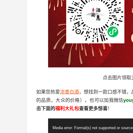
点击图片领取
如果您热爱
浓香白酒
，想找到一款口感不错，
的品质，大众的价格），也可以加我微信
youy
击下面的
福利大礼包
查看更多惊喜
！
视
Media error: Format(s) not supported or source
频