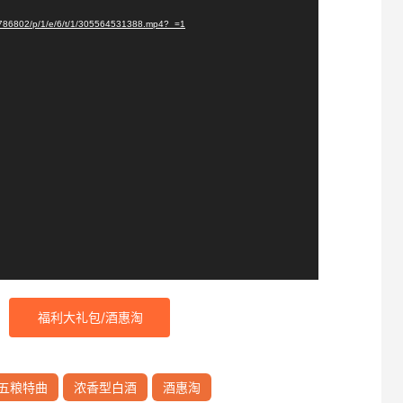
5786802/p/1/e/6/t/1/305564531388.mp4?_=1
福利大礼包/酒惠淘
五粮特曲
浓香型白酒
酒惠淘