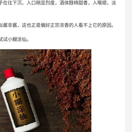
乎在往下沉，入口稍显烈度，酒体醇绵甜香，入喉顺，淡
似酱非酱，这也正是偏好正宗浓香的人看不上它的原因。
试试小糊涂仙。