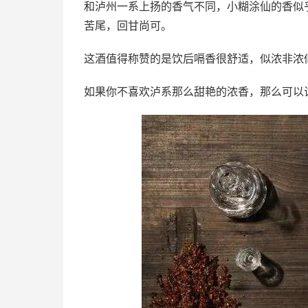
和泸州一系上扬的香气不同，小糊涂仙的香似
苦尾，回甘尚可。
这酒值得称赞的是饮后嗝香很舒适，似浓非浓
如果你不喜欢泸系那么甜艳的浓香，那么可以