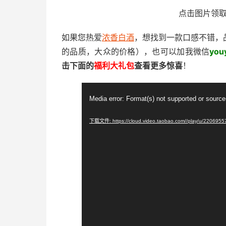
点击图片领
如果您热爱
浓香白酒
，想找到一款口感不错，
的品质，大众的价格），也可以加我微信
youy
击下面的
福利大礼包
查看更多惊喜
！
视
Media error: Format(s) not supported or source
频
播
下载文件: https://cloud.video.taobao.com//play/u/220695
放
器