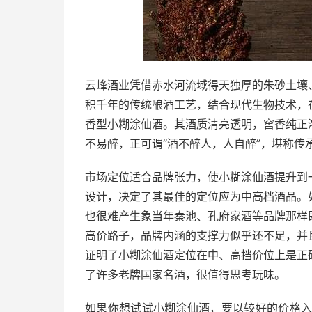
云峰酒业凭借赤水河流域得天独厚的朱砂土壤
积千年的传统酿酒工艺，结合现代生物技术，
香型小糊涂仙酒。其酒质清亮透明，窖香纯正
不易醉，正可谓“酒不醉人，人自醉”，堪称传
市场定位适合品牌张力，使小糊涂仙酒提升到
设计，决定了其最佳的定位应为中高档酒品。
也很难产生象当年秦池、孔府家酒等品牌那样
高价路子，品牌内涵的支撑力似乎还不足，并
证明了小糊涂仙酒定位在中、高挡价位上是正
了许多老牌国家名酒，很值得思考玩味。
如果你想试试小糊涂仙酒，要以较好的价格入