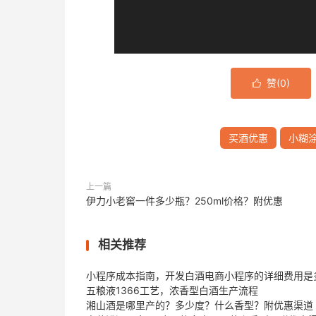
赞(
0
)

买酒优惠
小糊
上一篇
伊力小老窖一件多少瓶？250ml价格？附优惠
相关推荐
小程序成本指南，开发白酒电商小程序的详细费用是
五粮液1366工艺，浓香型白酒生产流程
湘山酒是哪里产的？多少度？什么香型？附优惠渠道