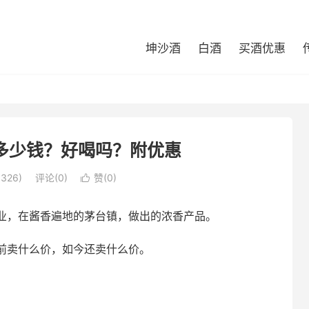
坤沙酒
白酒
买酒优惠
多少钱？好喝吗？附优惠
326)
评论(0)
赞(
0
)

业，在酱香遍地的茅台镇，做出的浓香产品。
前卖什么价，如今还卖什么价。