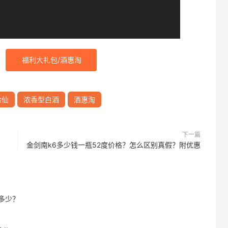
福利大礼包/酒惠淘
涂仙
浓香型白酒
酒惠淘
下一篇
金剑南k6多少钱一瓶52度价格？怎么区别真假？附优惠
多少？