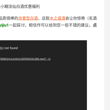
取小糊涂仙白酒优惠福利
品质很棒的
浓香型白酒
，这款
水之道酒
会让你惊艳（名酒
ijiu1
一起探讨，相信作可以给到您一些不错的建议。
点
(s) not found
5786802/p/1/e/6/t/1/305564531388.mp4?_=1