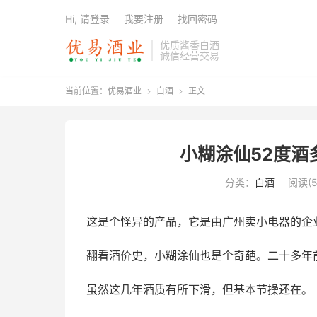
Hi, 请登录
我要注册
找回密码
优质酱香白酒
诚信经营交易
当前位置：
优易酒业
白酒
正文


小糊涂仙52度酒
分类：
白酒
阅读(5
这是个怪异的产品，它是由广州卖小电器的企
翻看酒价史，小糊涂仙也是个奇葩。二十多年
虽然这几年酒质有所下滑，但基本节操还在。