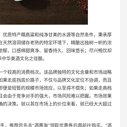
、优质特产糯高粱和纯净甘美的水源等自然条件，秉承厚
在天然溶洞储存老熟的特定环境下，精酿出独树一帜的浓
浓郁，口感绵甜爽净、留香持久、回味悠长；尽兴畅饮却
承中华美酒文化之佳酿。
一个较高的消费档次。该品牌独特的文化含量和市场战略
如果走底挡底价路子，不仅与品牌文化定位不协调，而且
即便是短暂的规模市场效应，以至得不偿失；如果走高档
且会由于竞争对手的强大，市场风险难以把握。市场效果
确的决策。就以其在市场上的价位来看，就已经大大超过
手，推荐您先去“酒惠淘”领取优惠券后再前往购买。“酒