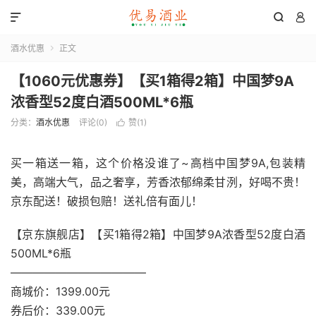



酒水优惠
正文

【1060元优惠券】【买1箱得2箱】中国梦9A
浓香型52度白酒500ML*6瓶
分类：
酒水优惠
评论(0)
赞(
1
)

买一箱送一箱，这个价格没谁了~高档中国梦9A,包装精
美，高端大气，品之奢享，芳香浓郁绵柔甘洌，好喝不贵！
京东配送！破损包赔！送礼倍有面儿！
【京东旗舰店】【买1箱得2箱】中国梦9A浓香型52度白酒
500ML*6瓶
————————————
商城价：1399.00元
券后价：339.00元