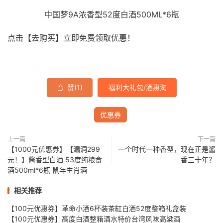
中国梦9A浓香型52度白酒500ML*6瓶
点击【去购买】立即免费领取优惠！
赞(
1
)
福利大礼包/酒惠淘

优惠券
上一篇
下一篇
【1000元优惠券】【漏洞299
一个时代一种香型，现在正是酱
元！】酱香型白酒 53度纯粮食
香三十年？
酒500ml*6瓶 鼠年生肖酒
相关推荐
【100元优惠券】革命小酒6杯装茶缸白酒52度整箱礼盒装
【100元优惠券】高度白酒整箱酒水特价台湾风味高粱酒