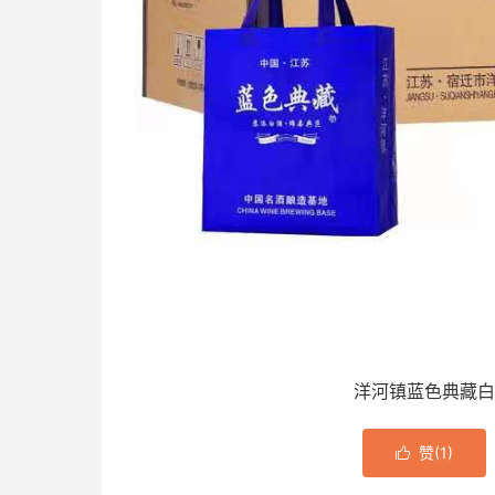
洋河镇蓝色典藏白
赞(
1
)
