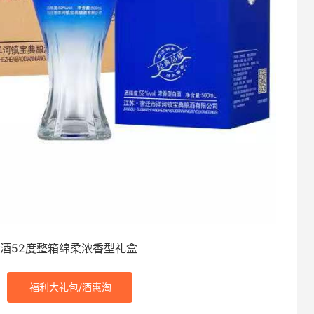
酒52度整箱绵柔浓香型礼盒
福利大礼包/酒惠淘