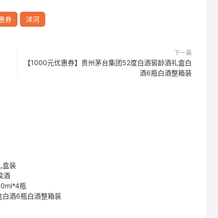
惠券
洋河
下一篇
【1000元优惠券】贵州茅台集团52度白酒窖龄酒礼盒白
酒6瓶白酒整箱装
礼盒装
粱酒
ml*4瓶
盒白酒6瓶白酒整箱装