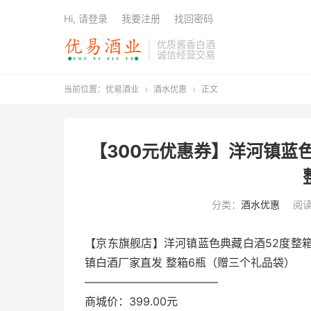
Hi, 请登录
我要注册
找回密码
优质酱香白酒
诚信经营交易
当前位置：
优易酒业
酒水优惠
正文


【300元优惠券】洋河镇蓝
分类：
酒水优惠
阅读
【京东旗舰店】洋河镇蓝色典藏白酒52度整箱
镇白酒厂家直发 整箱6瓶（赠三个礼品袋）
————————————
商城价：399.00元