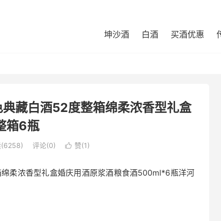
坤沙酒
白酒
买酒优惠
色典藏白酒52度整箱绵柔浓香型礼盒
整箱6瓶
(6258)
评论(0)
赞(
1
)

绵柔浓香型礼盒婚庆用酒原浆酒粮食酒500ml*6瓶洋河