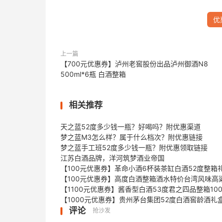
优
上一篇
【700元优惠券】泸州老窖股份出品泸州御酒N8
500ml*6瓶 白酒整箱
相关推荐
天之蓝52度多少钱一瓶？好喝吗？附优惠渠道
梦之蓝M3怎么样？属于什么档次？附优惠链接
梦之蓝手工班52度多少钱一瓶？附优惠领取链接
江苏白酒品牌，洋河筑梦酒业帝国
【100元优惠券】革命小酒6杯装茶缸白酒52度整箱
【100元优惠券】高度白酒整箱酒水特价台湾风味高
【1100元优惠券】酱香型白酒53度君之四品整箱1000
【1000元优惠券】贵州茅台集团52度白酒窖龄酒礼
评论
抢沙发