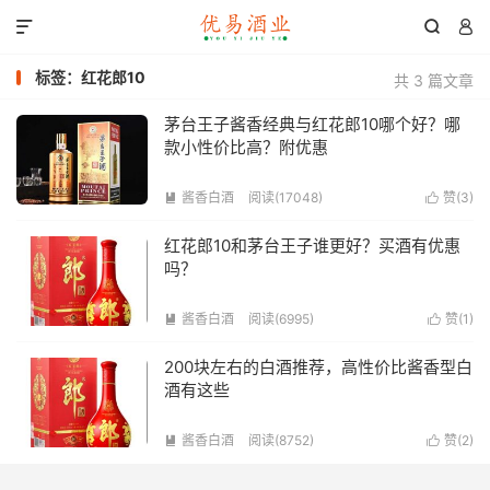



标签：红花郎10
共 3 篇文章
茅台王子酱香经典与红花郎10哪个好？哪
款小性价比高？附优惠
酱香白酒
阅读(17048)
赞(
3
)


红花郎10和茅台王子谁更好？买酒有优惠
吗？
酱香白酒
阅读(6995)
赞(
1
)


200块左右的白酒推荐，高性价比酱香型白
酒有这些
酱香白酒
阅读(8752)
赞(
2
)

