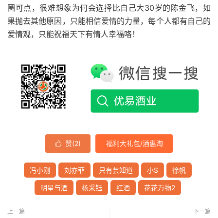
圈可点，很难想象为何会选择比自己大30岁的陈金飞，如
果抛去其他原因，只能相信爱情的力量，每个人都有自己的
爱情观，只能祝福天下有情人幸福咯！
赞(
2
)
福利大礼包/酒惠淘

冯小刚
刘亦菲
只有芸知道
小S
徐帆
明星与酒
杨采钰
红酒
花花万物2
上一篇
下一篇