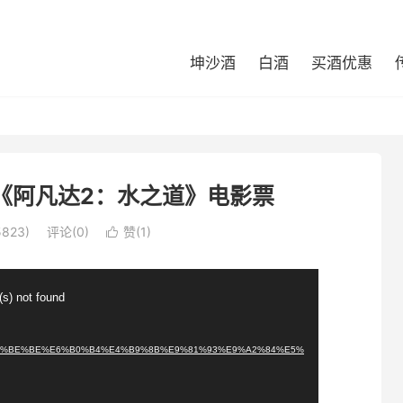
坤沙酒
白酒
买酒优惠
《阿凡达2：水之道》电影票
823)
评论(0)
赞(
1
)

(s) not found
7%A1%E8%BE%BE%E6%B0%B4%E4%B9%8B%E9%81%93%E9%A2%84%E5%