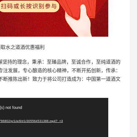
领取水之道酒优惠福利
不懈坚持的理念，秉承：至臻品牌，至诚合作，至纯道酒的
专注发展，专心酿造的核心精神，不断开拓创新，传承：
不断推陈出新！致力于将公司打造成为：中国第一道酒文
(s) not found
5786802/p/1/e/6/t/1/305564531388.mp4?_=3