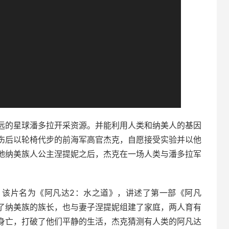
远的星球潘多拉开采资源。并能利用人类和纳美人的基因
伤后以轮椅代步的前海军高官杰克，自愿接受实验并以他
地纳美族人公主涅提妮之后，杰克在一场人类与潘多拉军
，该片名为《阿凡达2：水之道》，讲述了第一部《阿凡
了纳美族的族长，也与妻子涅提妮组建了家庭，两人育有
身亡，打破了他们平静的生活，杰克猜测有人类的阿凡达