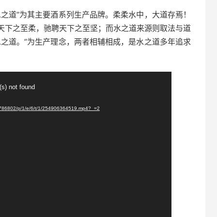
水之道”为其主要酒系列生产品牌。柔柔水中，大道存焉！
天下之至柔，驰聘天下之至坚；而水之道来源则取法与道
水之道。”为生产理念，两者相辅相成，是水之道多年追求
(s) not found
5786802/p/1/e/6/t/1/254906364519.mp4?_=2