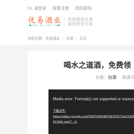
Hi, 请登录
我要注册
找回密码
优质酱香白酒
诚信经营交易
当前位置：
优易酒业
白酒
正文


喝水之道酒，免费领
分类：
白酒
阅读(5
视
Media error: Format(s) not supported or source
频
播
下载文件:
https://video.youyijiu.com/%E9%98%BF%E5%8
放
91%8A.mp4?_=1
器