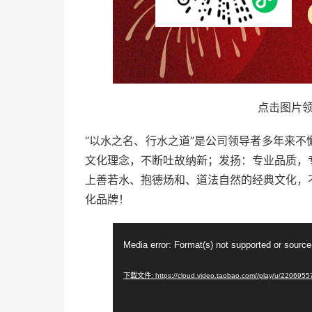
点击图片
“以水之名、行水之道”是公司领导者多年来
文化理念，不断吐故纳新；发扬：专业品质，
上善若水、抱德炀和、道法自然的经典文化，
化品牌！
视
Media error: Format(s) not supported or source
频
播
下载文件: https://cloud.video.taobao.com//play/u/220695
放
器