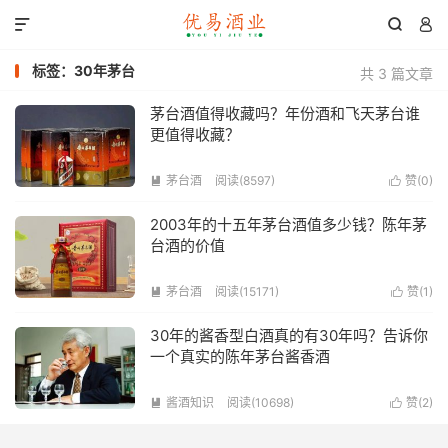



标签：30年茅台
共 3 篇文章
茅台酒值得收藏吗？年份酒和飞天茅台谁
更值得收藏？
茅台酒
阅读(8597)
赞(
0
)


2003年的十五年茅台酒值多少钱？陈年茅
台酒的价值
茅台酒
阅读(15171)
赞(
1
)


30年的酱香型白酒真的有30年吗？告诉你
一个真实的陈年茅台酱香酒
酱酒知识
阅读(10698)
赞(
2
)

