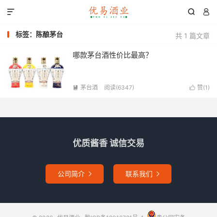



标签：陈酿茅台
共 1 篇文章
哪款茅台酒性价比最高？
茅台酒
阅读(6347)
赞(
1
)


优质酱香 诚信交易
公司简介
联系我们

