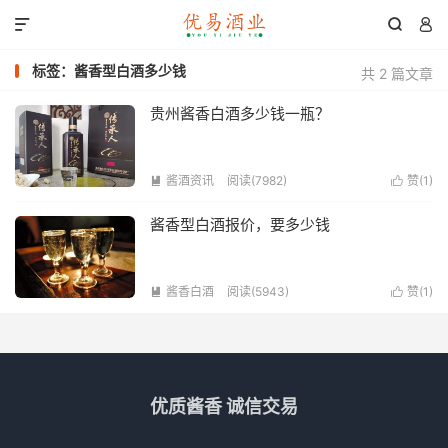



标签：酱香型白酒多少钱
共 2 篇文章
贵州酱香白酒多少钱一瓶？
酱酒资讯
阅读(7982)
赞(
1
)


酱香型白酒报价，要多少钱
酱香白酒
阅读(5943)
赞(
1
)


优质酱香 诚信交易