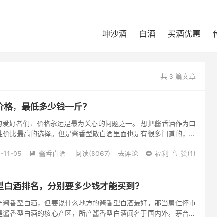
坤沙酒
白酒
买酒优惠
共 3 篇文章
价格，最低多少钱一斤？
的爱好者们，价格永远是最为关心的问题之一。 想把酱香酒作为口
性价比最高的选择。但是酱香型散白酒里面也是有很多门道的，那
格，最低多少钱一斤呢？ 这得从酱香型白酒的理化指标说起。酱香
-11-05
酱香白酒
阅读(8067)
去评论
福利
赞(
1
)



型白酒排名，分别要多少钱才能买到？
产酱香型白酒，但要说什么地方的酱香型白酒最好，那当属仁怀市
是酱香型白酒的核心产区，所产酱香型白酒闻名于国内外。茅台镇