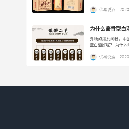
大大小小酒企几千家
优易说酒
2020
综合评价，我...
利大礼包/酒惠淘
为什么酱香型白
外地的朋友问我，中
型白酒好呢？ 为什么
出来。 1.易挥发物
优易说酒
2020
达...
大礼包/酒惠淘