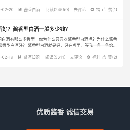
，但要对他们生产的白酒进行排名的话，按照酒质、口感、服务来
-02-20
酱香白酒
阅读(24550)
去评论
福
赞(
1
)



酒好？酱香型白酒一般多少钱？
国白酒有那么多香型，你为什么只喜欢酱香型白酒呢？为什么酱香
酱香型白酒好？ 酱香型白酒就是好，好在哪里，等我一条一条给列
质少，对人体刺激小 酱香型酒有“三高”的特点，蒸馏时接酒温度高
-02-19
酱酒知识
阅读(5611)
去评论
福利
赞(
2
)



优质酱香 诚信交易