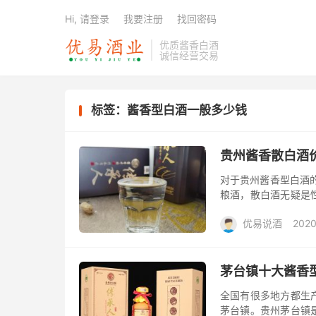
Hi, 请登录
我要注册
找回密码
优质酱香白酒
诚信经营交易
标签：酱香型白酒一般多少钱
贵州酱香散白酒
对于贵州酱香型白酒
粮酒，散白酒无疑是
么贵州酱香散白酒价
优易说酒
2020
型白酒现...
大礼包/酒惠淘
茅台镇十大酱香
全国有很多地方都生
茅台镇。贵州茅台镇