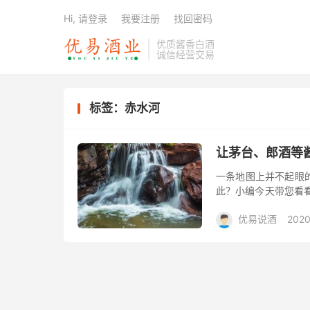
Hi, 请登录
我要注册
找回密码
优质酱香白酒
诚信经营交易
标签：赤水河
让茅台、郎酒等
一条地图上并不起眼
此？小编今天带您看
流，因当年红军四渡
优易说酒
2020
水河。 ...
大礼包/酒惠淘