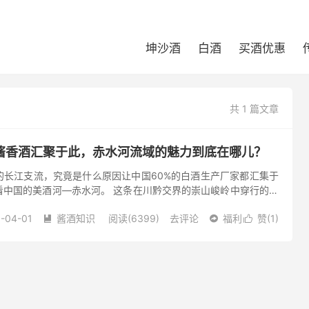
坤沙酒
白酒
买酒优惠
共 1 篇文章
酱香酒汇聚于此，赤水河流域的魅力到底在哪儿？
的长江支流，究竟是什么原因让中国60%的白酒生产厂家都汇集于
看中国的美酒河—赤水河。 这条在川黔交界的崇山峻岭中穿行的河
赤水而被誉为英雄河，因两岸红色土壤把它染成褐红色，而得名赤
-04-01
酱酒知识
阅读(6399)
去评论
福利
赞(
1
)


