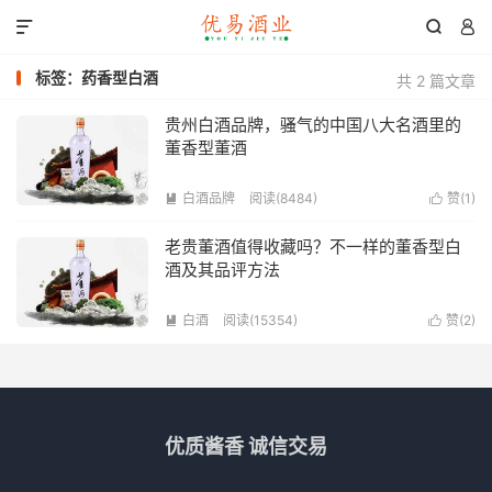



标签：药香型白酒
共 2 篇文章
贵州白酒品牌，骚气的中国八大名酒里的
董香型董酒
白酒品牌
阅读(8484)
赞(
1
)


老贵董酒值得收藏吗？不一样的董香型白
酒及其品评方法
白酒
阅读(15354)
赞(
2
)


优质酱香 诚信交易