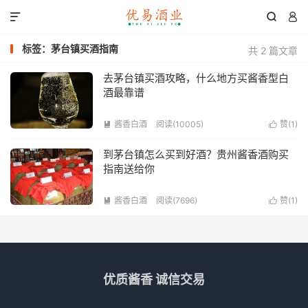



标签：茅台镇买酒指南
共 2 篇文章
去茅台镇买酒攻略，什么地方买酱香型白
酒最靠谱
酱香白酒
阅读(10005)
赞(
1
)


到茅台镇怎么买到好酒？贵州酱香酒购买
指南送给你
酱香白酒
阅读(7696)
赞(
1
)


优质酱香 诚信交易