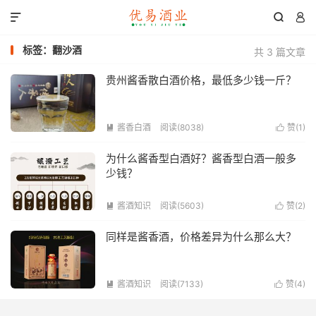



标签：翻沙酒
共 3 篇文章
贵州酱香散白酒价格，最低多少钱一斤？
酱香白酒
阅读(8038)
赞(
1
)


为什么酱香型白酒好？酱香型白酒一般多
少钱？
酱酒知识
阅读(5603)
赞(
2
)


同样是酱香酒，价格差异为什么那么大？
酱酒知识
阅读(7133)
赞(
4
)

