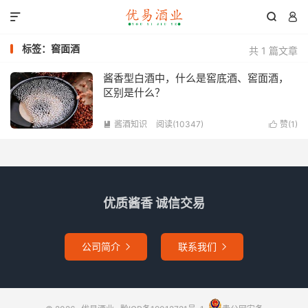



标签：窖面酒
共 1 篇文章
酱香型白酒中，什么是窖底酒、窖面酒，
区别是什么？
酱酒知识
阅读(10347)
赞(
1
)


优质酱香 诚信交易
公司简介
联系我们

