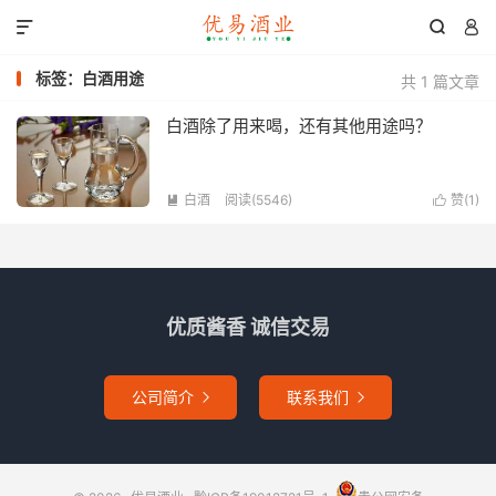



标签：白酒用途
共 1 篇文章
白酒除了用来喝，还有其他用途吗？
白酒
阅读(5546)
赞(
1
)


优质酱香 诚信交易
公司简介
联系我们

