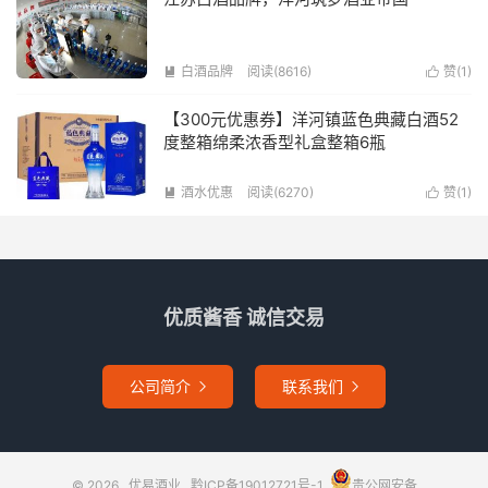
白酒品牌
阅读(8616)
赞(
1
)


【300元优惠券】洋河镇蓝色典藏白酒52
度整箱绵柔浓香型礼盒整箱6瓶
酒水优惠
阅读(6270)
赞(
1
)


优质酱香 诚信交易
公司简介
联系我们


© 2026
优易酒业
黔ICP备19012721号-1
贵公网安备