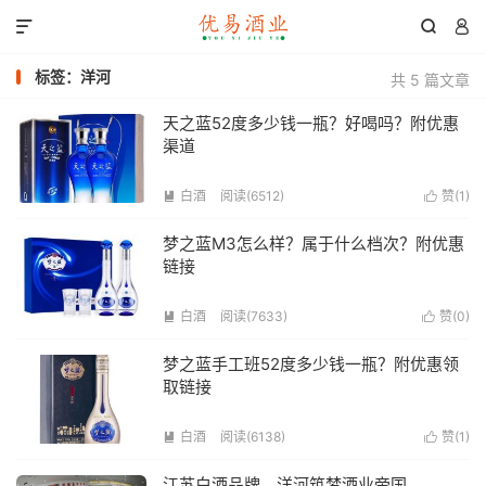



标签：洋河
共 5 篇文章
天之蓝52度多少钱一瓶？好喝吗？附优惠
渠道
白酒
阅读(6512)
赞(
1
)


梦之蓝M3怎么样？属于什么档次？附优惠
链接
白酒
阅读(7633)
赞(
0
)


梦之蓝手工班52度多少钱一瓶？附优惠领
取链接
白酒
阅读(6138)
赞(
1
)


江苏白酒品牌，洋河筑梦酒业帝国