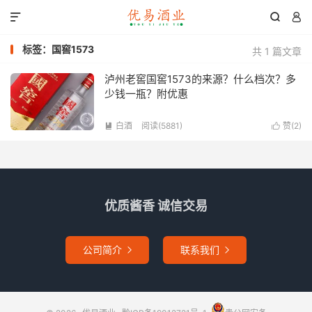



标签：国窖1573
共 1 篇文章
泸州老窖国窖1573的来源？什么档次？多
少钱一瓶？附优惠
白酒
阅读(5881)
赞(
2
)


优质酱香 诚信交易
公司简介
联系我们

