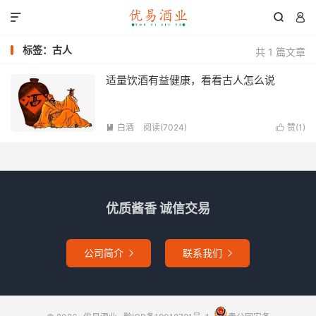



标签：古人
共 1 篇文章
适量饮酒有益健康，看看古人怎么说
白酒
阅读(7024)
赞(
1
)


优质酱香 诚信交易
公司简介
联系我们

