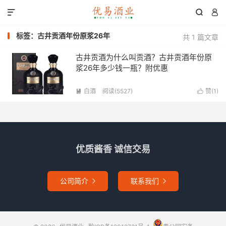



标签：古井贡酒年份原浆26年
共 1 篇文章
古井贡酒为什么叫贡酒？古井贡酒年份原
浆26年多少钱一瓶？附优惠
白酒
阅读(5527)
赞(
1
)


优质酱香 诚信交易
公司简介
联系我们

