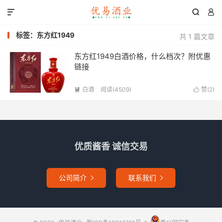



标签：东方红1949
共 1 篇文章
东方红1949白酒价格，什么档次？附优惠
链接
白酒
阅读(4509)
赞(
2
)


优质酱香 诚信交易
公司简介
联系我们

