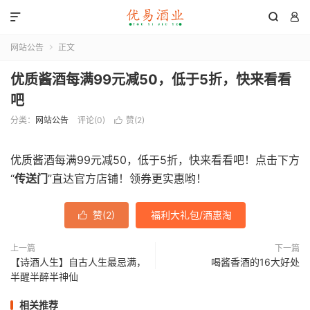



网站公告
正文

优质酱酒每满99元减50，低于5折，快来看看
吧
分类：
网站公告
评论(0)
赞(
2
)

优质酱酒每满99元减50，低于5折，快来看看吧！点击下方
“
传送门
”直达官方店铺！领券更实惠哟！
赞(
2
)
福利大礼包/酒惠淘

上一篇
下一篇
【诗酒人生】自古人生最忌满，
喝酱香酒的16大好处
半醒半醉半神仙
相关推荐