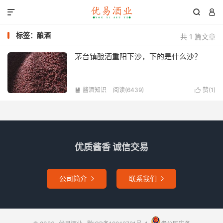



标签：酿酒
共 1 篇文章
茅台镇酿酒重阳下沙，下的是什么沙？
酱酒知识
阅读(6439)
赞(
1
)


优质酱香 诚信交易
公司简介
联系我们

