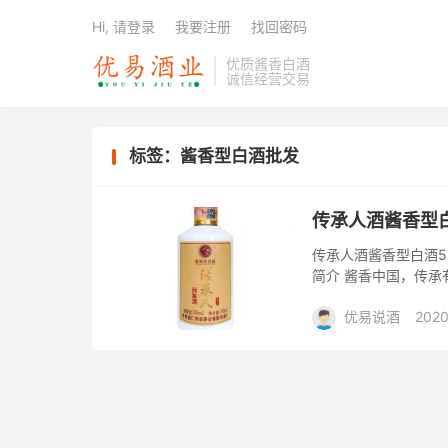
Hi, 请登录
我要注册
找回密码
优质酱香白酒
诚信经营交易
标签：酱香型白酒批发
传承人酒酱香型
传承人酒酱香型白酒5
简介 酱香中国，传承
酒产于驰名中外的中
优易说酒
2020
方...
大礼包/酒惠淘