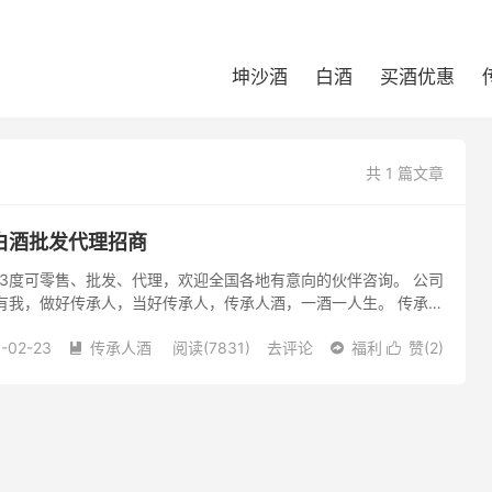
坤沙酒
白酒
买酒优惠
共 1 篇文章
白酒批发代理招商
3度可零售、批发、代理，欢迎全国各地有意向的伙伴咨询。 公司
有我，做好传承人，当好传承人，传承人酒，一酒一人生。 传承人
国酒都——贵州茅台镇陈年酒厂，位于酱酒核心产区茅台镇7.5平
-02-23
传承人酒
阅读(7831)
去评论
福利
赞(
2
)


