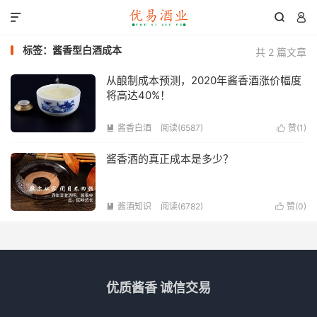



标签：酱香型白酒成本
共 2 篇文章
从酿制成本预测，2020年酱香酒涨价幅度
将高达40%！
酱香白酒
阅读(6587)
赞(
1
)


酱香酒的真正成本是多少？
酱酒知识
阅读(6782)
赞(
0
)


优质酱香 诚信交易