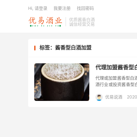
Hi, 请登录
我要注册
找回密码
优质酱香白酒
诚信经营交易
标签：酱香型白酒加盟
代理加盟酱香型
代理或加盟酱香型白
酒行业或投资酱香型
香型白酒是否值得投
优易说酒
2020
上更少不...
福利大礼包/酒惠
