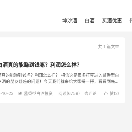
坤沙酒
白酒
买酒优惠
共 1 篇文章
白酒真的能赚到钱嘛？利润怎么样？
酒真的能赚到钱吗？利润怎么样？ 相信这是很多打算进入酱香型白
白酒的朋友疑惑的问题！今天我们就来给大家捋一捋，看看到底酱
资！ 凡是有中国人的地方，就少不了热火朝天的酒桌，当然，酒桌
-10-23
酱香型白酒投资
阅读(6759)
去评论
赞(
2
)


淘