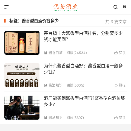



标签：酱香型白酒价钱多少
共 3 篇文章
茅台镇十大酱香型白酒排名，分别要多少
钱才能买到？
酱香白酒
阅读(24534)
赞(
1
)


为什么酱香型白酒好？酱香型白酒一般多
少钱？
酱酒知识
阅读(5605)
赞(
2
)


酒厂能买到酱香型白酒吗?酱香型白酒价钱
多少?
酱酒知识
阅读(5697)
赞(
1
)

