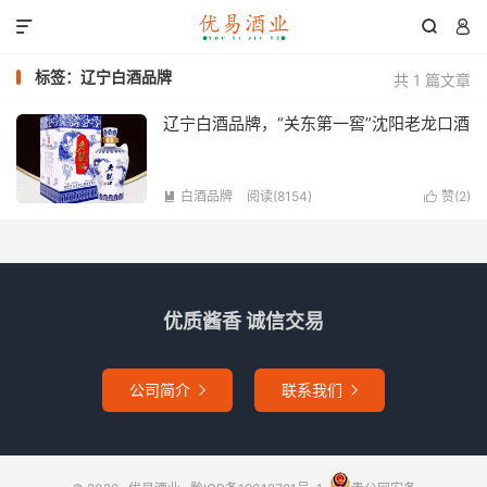



标签：辽宁白酒品牌
共 1 篇文章
辽宁白酒品牌，“关东第一窖”沈阳老龙口酒
白酒品牌
阅读(8154)
赞(
2
)


优质酱香 诚信交易
公司简介
联系我们

