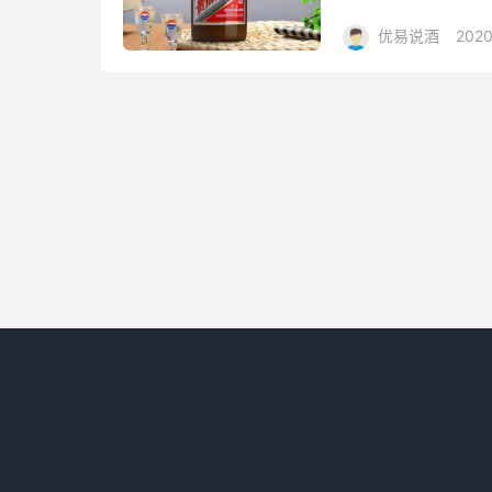
优易说酒
2020
包/酒惠淘