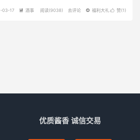
-03-17
酒事
阅读(9038)
去评论
福利大礼
赞(
1
)



优质酱香 诚信交易