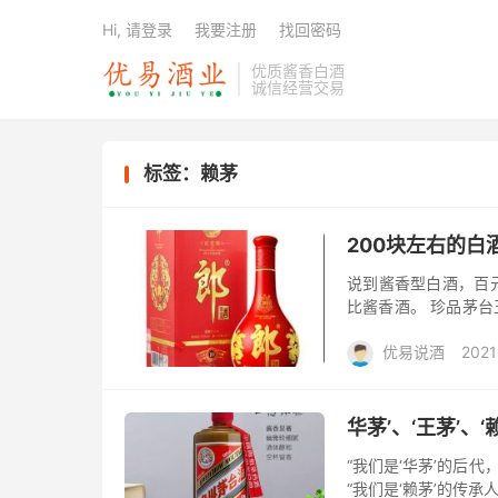
Hi, 请登录
我要注册
找回密码
优质酱香白酒
诚信经营交易
标签：赖茅
200块左右的
说到酱香型白酒，百
比酱香酒。 珍品茅台
上。它还把“茅台王子酒
优易说酒
2021
大礼包/酒惠淘
华茅’、‘王茅’、
“我们是‘华茅’的后代
“我们是‘赖茅’的传承