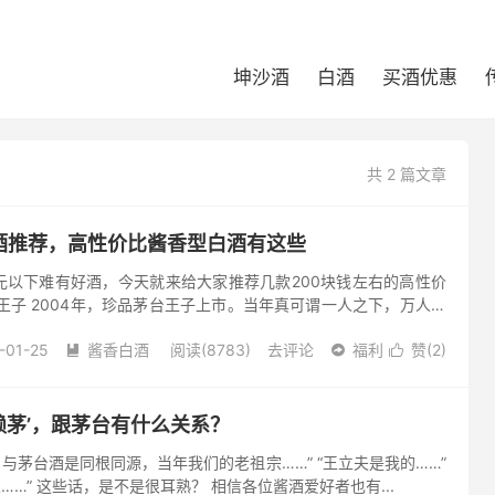
坤沙酒
白酒
买酒优惠
共 2 篇文章
白酒推荐，高性价比酱香型白酒有这些
元以下难有好酒，今天就来给大家推荐几款200块钱左右的高性价
王子 2004年，珍品茅台王子上市。当年真可谓一人之下，万人之
，王子尊天下”的霸气，实打实的印上包装。 2015年，茅台...
-01-25
酱香白酒
阅读(8783)
去评论
福利
赞(
2
)



‘赖茅’，跟茅台有什么关系？
，与茅台酒是同根同源，当年我们的老祖宗……” “王立夫是我的……”
人……” 这些话，是不是很耳熟？ 相信各位酱酒爱好者也有...