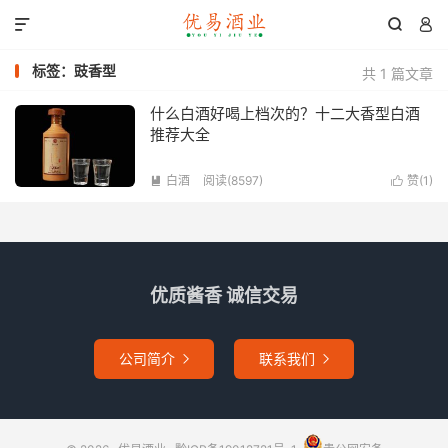



标签：豉香型
共 1 篇文章
什么白酒好喝上档次的？十二大香型白酒
推荐大全
白酒
阅读(8597)
赞(
1
)


优质酱香 诚信交易
公司简介
联系我们

