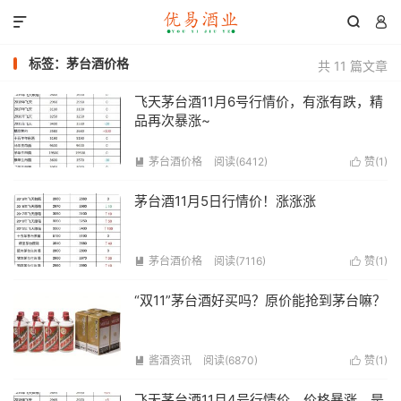



标签：茅台酒价格
共 11 篇文章
飞天茅台酒11月6号行情价，有涨有跌，精
品再次暴涨~
茅台酒价格
阅读(6412)
赞(
1
)


茅台酒11月5日行情价！涨涨涨
茅台酒价格
阅读(7116)
赞(
1
)


“双11”茅台酒好买吗？原价能抢到茅台嘛？
酱酒资讯
阅读(6870)
赞(
1
)


飞天茅台酒11月4号行情价，价格暴涨，是