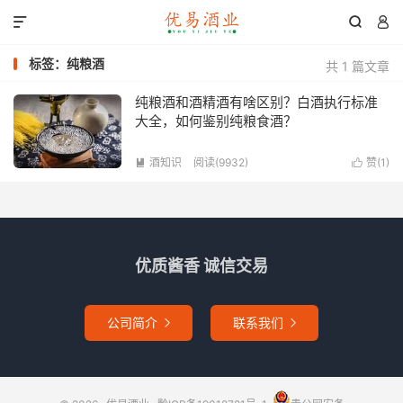



标签：纯粮酒
共 1 篇文章
纯粮酒和酒精酒有啥区别？白酒执行标准
大全，如何鉴别纯粮食酒？
酒知识
阅读(9932)
赞(
1
)


优质酱香 诚信交易
公司简介
联系我们

