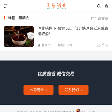



标签：糖酒会
共 1 篇文章
酒业销售下滑超15%，部分糖酒会延迟或直
接取消！
酱酒资讯
阅读(5392)
赞(
2
)


优质酱香 诚信交易
公司简介
联系我们

