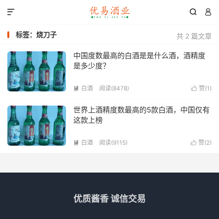



标签：烧刀子
共 2 篇文章
中国度数最高的白酒是是什么酒，酒精度
是多少度？
白酒
阅读(8478)
赞(
1
)


世界上酒精度数最高的5款白酒，中国仅有
这款上榜
白酒
阅读(9115)
赞(
2
)


优质酱香 诚信交易