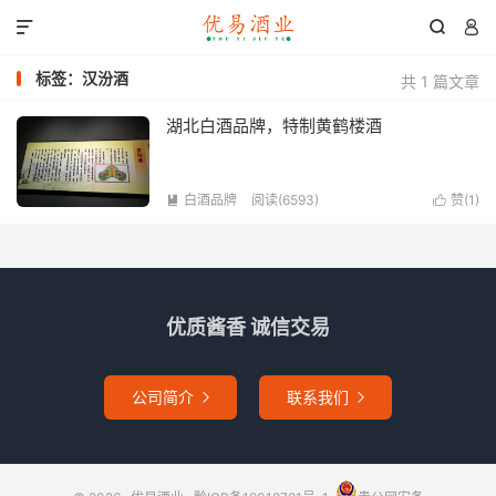



标签：汉汾酒
共 1 篇文章
湖北白酒品牌，特制黄鹤楼酒
白酒品牌
阅读(6593)
赞(
1
)


优质酱香 诚信交易
公司简介
联系我们

