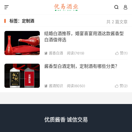



标签：定制酒
共 2 篇文章
结婚白酒推荐，婚宴喜宴用酒这款酱香型
白酒值得选
酱香白酒
阅读(7619)
赞(
1
)


酱香型白酒定制，定制酒有哪些分类？
酱酒知识
阅读(6050)
赞(
2
)


优质酱香 诚信交易