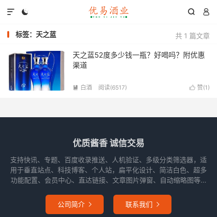




标签：天之蓝
共 1 篇文章
天之蓝52度多少钱一瓶？好喝吗？附优惠
渠道
白酒
阅读(6517)
赞(
1
)


优质酱香 诚信交易
支持快讯、专题、百度收录推送、人机验证、多级分类筛选器，适
用于垂直站点、科技博客、个人站，扁平化设计、简洁白色、超多
功能配置、会员中心、直达链接、文章图片弹窗、自动缩略图等...
公司简介
联系我们

