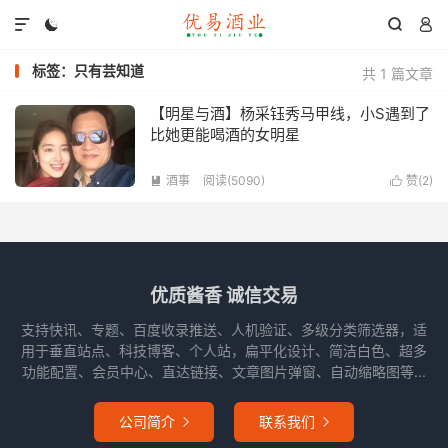




标签：只有芸知道
共 1 篇文章
【明星与酒】杨采钰秀马甲线，小S遇到了
比她更能喝酒的女明星
酒事
阅读(5090)
赞(
2
)


优质酱香 诚信交易
支持快讯、专题、百度收录推送、人机验证、多级分类筛选器，适
用于垂直站点、科技博客、个人站，扁平化设计、简洁白色、超多
功能配置、会员中心、直达链接、文章图片弹窗、自动缩略图等...
公司简介
联系我们

