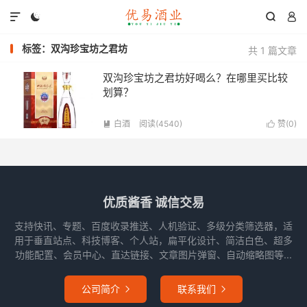




标签：双沟珍宝坊之君坊
共 1 篇文章
双沟珍宝坊之君坊好喝么？在哪里买比较
划算？
白酒
阅读(4540)
赞(
0
)


优质酱香 诚信交易
支持快讯、专题、百度收录推送、人机验证、多级分类筛选器，适
用于垂直站点、科技博客、个人站，扁平化设计、简洁白色、超多
功能配置、会员中心、直达链接、文章图片弹窗、自动缩略图等...
公司简介
联系我们

