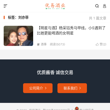



标签：刘亦菲
共 1 篇文章
【明星与酒】杨采钰秀马甲线，小S遇到了
比她更能喝酒的女明星
酒事
阅读(5073)
赞(
2
)


优质酱香 诚信交易
公司简介
联系我们

