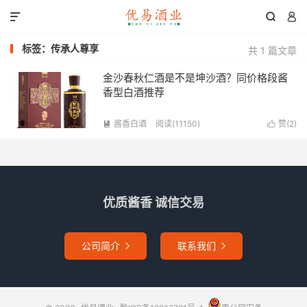



标签：传承人尊享
共 1 篇文章
金沙春秋仁酒是不是坤沙酒？同价格段酱
香型白酒推荐
酱香白酒
阅读(11150)
赞(
2
)


优质酱香 诚信交易
公司简介
联系我们

