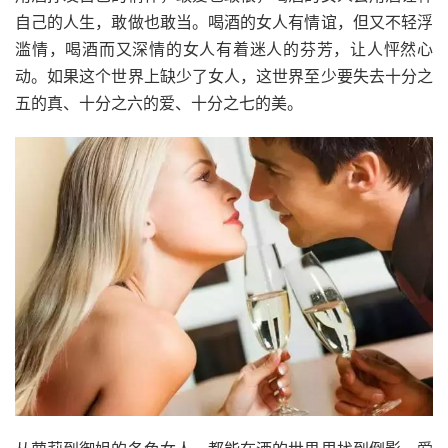
自己的人生，敢做也敢当。喝酒的女人有情谊，但又不轻浮
滥情，喝酒而又深情的女人有着迷人的芬芳，让人怦然心
动。如果这个世界上缺少了女人，这世界至少要失去十分之
五的真、十分之六的爱、十分之七的美。