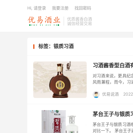
Hi, 请登录
我要注册
找回密码
优质酱香白酒
诚信经营交易
标签：银质习酒
习酒酱香型白酒
对习酒来说，更具纪念
风雨兼程，而今，习
人心，成为中国白酒
优易说酒
2022
亿...
大礼包/酒惠淘
茅台王子与银质
茅台王子与银质习酒
对比一下。 茅台王子