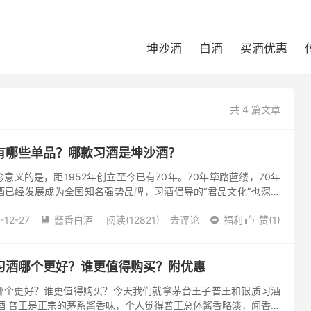
坤沙酒
白酒
买酒优惠
共 4 篇文章
有哪些单品？哪款习酒是坤沙酒？
意义的是，距1952年创立至今已有70年。70年筚路蓝缕，70年
酒已经发展成为全国知名强势品牌，习酒倡导的“君品文化”也深入
品牌发展史上的出色案例。从默默无闻的白酒作坊到全国瞩目的百
-12-27
酱香白酒
阅读(12821)
去评论
福利
赞(
1
)



习酒哪个更好？谁更值得购买？附优惠
哪个更好？谁更值得购买？今天我们就拿茅台王子普王和银质习酒
酒 普王是正宗的茅系酱香味，个人觉得普王总体酱香略淡，闻香清