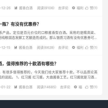
，入口纯净偏甜，入口前段略有厚重，中后略单薄，不够饱满，尾
-12-26
酱香白酒
阅读(9106)
去评论
福利
赞(
1
)



一瓶？有没有优惠券？
系产品，定位是百元价位的口粮酱香型白酒。采用的是糯高粱、
用纯粮固态发酵工艺酿造而成的。那么银质习酒有没有优惠券可以
的，今天为大家推荐的“酒惠淘”小程序就是专门为商家发放优惠券
-12-15
酱香白酒
阅读(6628)
去评论
福利
赞(
1
)



酒，值得推荐的十款酒有哪些？
，有很多值得推荐的，今天我们给大家推荐十款，不以品质论英
的说起。 1、红习酱 红习酱，大曲酱香工艺。红习酱就是习酒最
来稍微刺鼻，酱香还算正点，喝起来有点烈，有股生漆味，酱香淡
-01-22
酱香白酒
阅读(14685)
去评论
福
赞(
1
)


