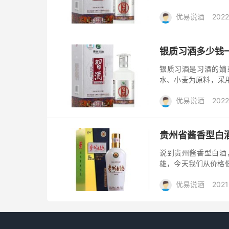
新、舒适、有张扬感
优易说酒
2022
段收口干...
大礼包/酒惠淘
银质习酒多少钱
银质习酒是习酒的嫡
水、小麦为原料，采
领取呢？答案是肯定
优易说酒
2022
福利的，点击...
大礼包/酒惠淘
贵州省酱香型白
说到贵州酱香型白酒
雄，今天我们从价格低
低端的入门款，闻起
优易说酒
2021
薄，后味明...
利大礼包/酒惠淘