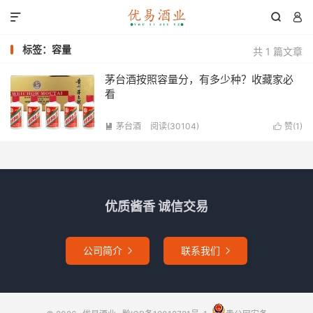



标签：容量
共 1 篇文章
茅台酒按照容量分，有多少种？收藏家必
看
茅台酒
阅读(30104)
赞(
1
)


优质酱香 诚信交易
公司简介
联系我们

