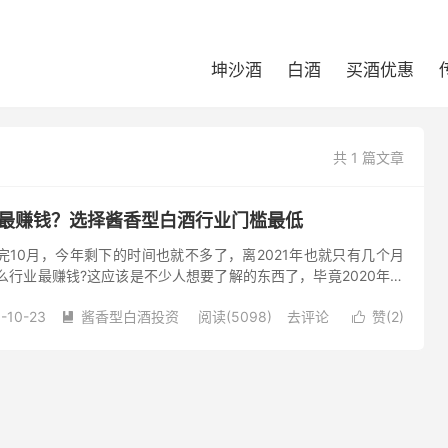
坤沙酒
白酒
买酒优惠
共 1 篇文章
么最赚钱？选择酱香型白酒行业门槛最低
完10月，今年剩下的时间也就不多了，离2021年也就只有几个月
什么行业最赚钱?这应该是不少人想要了解的东西了，毕竟2020年遭
2021年要注意哪些行业才好呢，下面让我们一起来看看相...
-10-23
酱香型白酒投资
阅读(5098)
去评论
赞(
2
)


淘