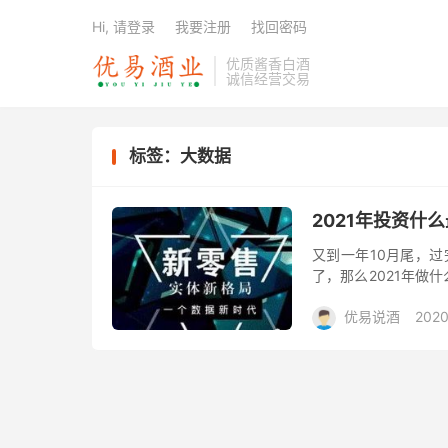
Hi, 请登录
我要注册
找回密码
优质酱香白酒
诚信经营交易
标签：大数据
2021年投资什
又到一年10月尾，过
了，那么2021年做
遇的事情也不少，那么
优易说酒
2020
福利大礼包/酒惠
