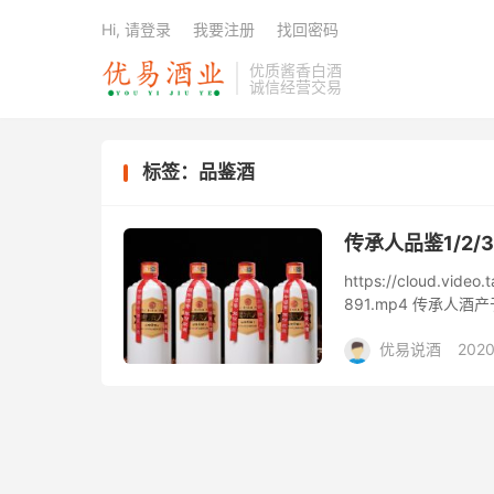
Hi, 请登录
我要注册
找回密码
优质酱香白酒
诚信经营交易
标签：品鉴酒
传承人品鉴1/2
https://cloud.vide
891.mp4 传承
利用得天...
优易说酒
2020
大礼包/酒惠淘