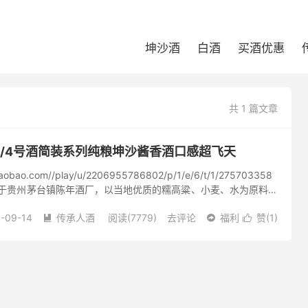
坤沙酒
白酒
买酒优惠
共 1 篇文章
/3/4号酒简装系列纯粮坤沙酱香酒口感超飞天
o.taobao.com//play/u/2206955786802/p/1/e/6/t/1/275703358
人酒产于贵州茅台镇陈年酒厂，以当地优质的糯高粱、小麦、水为原料，
-09-14
传承人酒
阅读(7779)
去评论
福利
赞(
1
)


